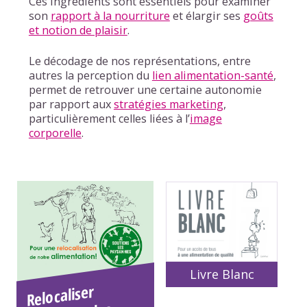
Ces ingrédients sont essentiels pour examiner
son
rapport à la nourriture
et élargir ses
goûts
et notion de plaisir
.
Le décodage de nos représentations, entre
autres la perception du
lien alimentation-santé
,
permet de retrouver une certaine autonomie
par rapport aux
stratégies marketing
,
particulièrement celles liées à l’
image
corporelle
.
Livre Blanc
Relocaliser
systè
ali