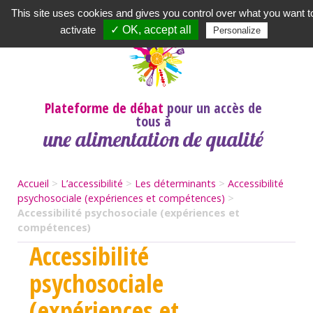
Newsletter
|
A propos
|
Contact
|
|
|
This site uses cookies and gives you control over what you want t
activate
✓ OK, accept all
Personalize
Plateforme de débat
pour un accès de
tous à
une alimentation de qualité
Accueil
>
L’accessibilité
>
Les déterminants
>
Accessibilité
psychosociale (expériences et compétences)
>
Accessibilité psychosociale (expériences et
compétences)
Accessibilité
psychosociale
(expériences et