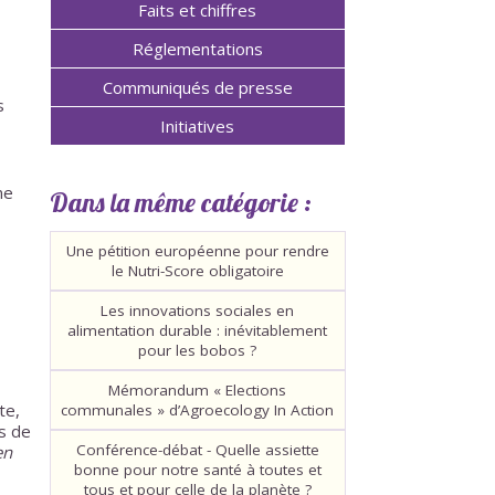
Faits et chiffres
Réglementations
Communiqués de presse
s
Initiatives
ne
Dans la même catégorie :
Une pétition européenne pour rendre
le Nutri-Score obligatoire
Les innovations sociales en
alimentation durable : inévitablement
pour les bobos ?
Mémorandum « Elections
te,
communales » d’Agroecology In Action
s de
Conférence-débat - Quelle assiette
en
bonne pour notre santé à toutes et
tous et pour celle de la planète ?