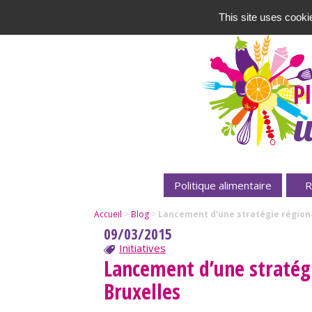
This site uses cooki
P
u
Politique alimentaire
R
Accueil
>
Blog
>
Lancement d’une stratégie régiona
09/03/2015
Initiatives
Lancement d’une stratégi
Bruxelles