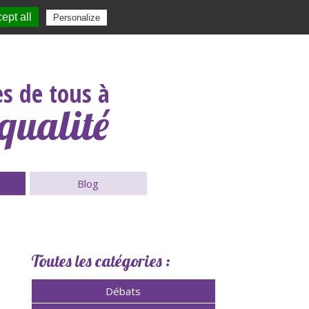
ept all
|
Contact
|
|
|
Personalize
Rechercher :
s de tous à
qualité
Blog
Toutes les catégories :
Débats