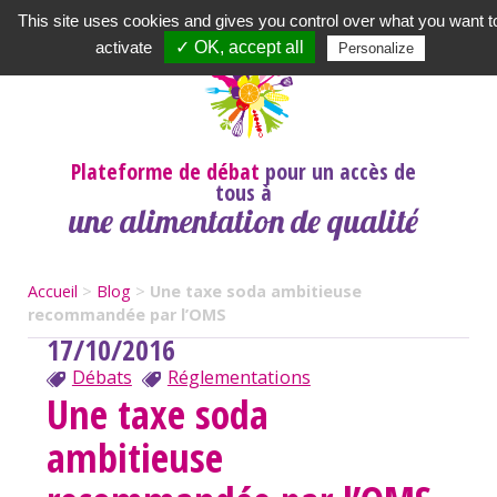
Newsletter
|
A propos
|
Contact
|
|
|
This site uses cookies and gives you control over what you want t
activate
✓ OK, accept all
Personalize
Plateforme de débat
pour un accès de
tous à
une alimentation de qualité
Accueil
>
Blog
>
Une taxe soda ambitieuse
recommandée par l’OMS
17/10/2016
Débats
Réglementations
Une taxe soda
ambitieuse