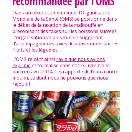
recommandée par l’OMS
Dans un récent communiqué, l’Organisation
Mondiale de la Santé (OMS) se positionne dans
le débat de la taxation de la malbouffe en
préconisant des taxes sur les boissons sucrées.
L’organisation va plus loin en suggérant
d’accompagner ces taxes de subventions sur les
fruits et les légumes.
L’OMS rejoint ainsi
l’avis que nous avions
exprimé
et formalisé dans notre Livre blanc,
paru en avril 2014. Cela apporte de l’eau à notre
moulin, ce dont nous ne pouvons que nous
réjouir !