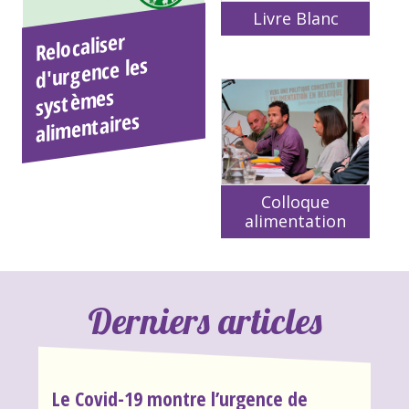
Livre Blanc
Relocaliser
systè
ali
d'urgence les
mes
mentaires
Colloque
alimentation
Derniers articles
Le Covid-19 montre l’urgence de