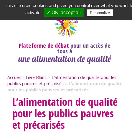
Newsletter
|
A propos
|
Contact
|
|
|
This site uses cookies and gives you control over what you want t
activate
✓ OK, accept all
Personalize
Plateforme de débat
pour un accès de
tous à
une alimentation de qualité
Accueil
>
Livre Blanc
>
L’alimentation de qualité pour les
publics pauvres et précarisés
>
L’alimentation de qualité
pour les publics pauvres et précarisés
L’alimentation de qualité
pour les publics pauvres
et précarisés