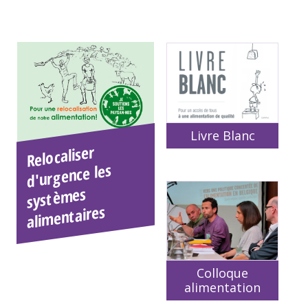
Livre Blanc
Relocaliser
systè
ali
d'urgence les
mes
mentaires
Colloque
alimentation