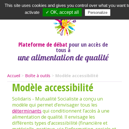
Newsletter
|
A propos
|
Contact
|
|
|
This site uses cookies and gives you control over what you want t
activate
✓ OK, accept all
Personalize
Plateforme de débat
pour un accès de
tous à
une alimentation de qualité
Accueil
>
Boîte à outils
>
Modèle accessibilité
Modèle accessibilité
Solidaris - Mutualité Socialiste a conçu un
modèle qui permet d’envisager tous les
déterminants
qui conditionnent l’accès à une
alimentation de qualité. Il envisage les
différents types d’accessibilité (financière et
matérielle, pratique, via l’information, sociale et