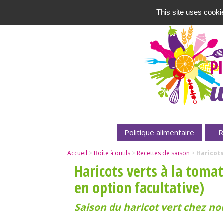
This site uses cooki
P
u
Politique alimentaire
R
Accueil
>
Boîte à outils
>
Recettes de saison
>
Haricots
Haricots verts à la tomat
en option facultative)
Saison du haricot vert chez nou