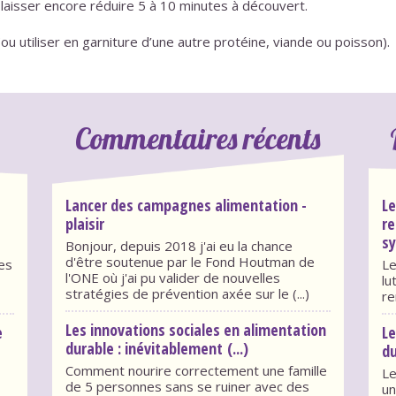
s laisser encore réduire 5 à 10 minutes à découvert.
(ou utiliser en garniture d’une autre protéine, viande ou poisson).
Commentaires récents
Lancer des campagnes alimentation -
Le
plaisir
re
sy
Bonjour, depuis 2018 j'ai eu la chance
d'être soutenue par le Fond Houtman de
des
Le
l'ONE où j'ai pu valider de nouvelles
lu
stratégies de prévention axée sur le (...)
re
Les innovations sociales en alimentation
e
Le
durable : inévitablement (...)
du
Comment nourire correctement une famille
Le
de 5 personnes sans se ruiner avec des
un