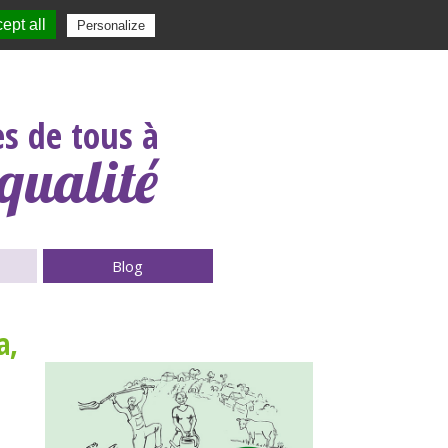
ept all
|
Contact
|
|
|
Personalize
Rechercher :
s de tous à
qualité
Blog
a,