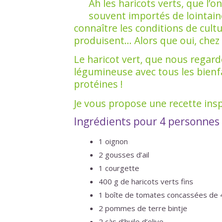
Ah les haricots verts, que l’
souvent importés de lointain
connaître les conditions de cultur
produisent... Alors que oui, che
Le haricot vert, que nous rega
légumineuse avec tous les bienfa
protéines !
Je vous propose une recette insp
Ingrédients pour 4 personnes
1 oignon
2 gousses d’ail
1 courgette
400 g de haricots verts fins
1 boîte de tomates concassées de 
2 pommes de terre bintje
2 càs d’huile d’olive