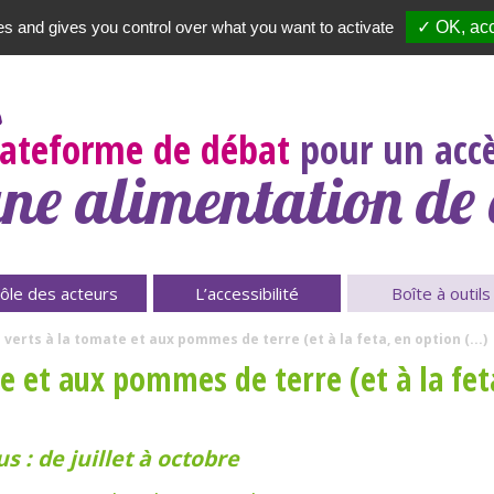
es and gives you control over what you want to activate
✓ OK, acc
Newsletter
|
A propos
lateforme de débat
pour un accè
ne alimentation de 
ôle des acteurs
L’accessibilité
Boîte à outils
 verts à la tomate et aux pommes de terre (et à la feta, en option (...)
e et aux pommes de terre (et à la fet
s : de juillet à octobre