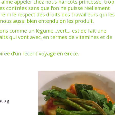
on aime appeler chez nous haricots princesse, trop
es contrées sans que l’on ne puisse réellement
e ni le respect des droits des travailleurs qui les
z nous aussi bien entendu on les produit.
rdons comme un légume…vert… est de fait une
its qui vont avec, en termes de vitamines et de
irée d’un récent voyage en Grèce.
400 g