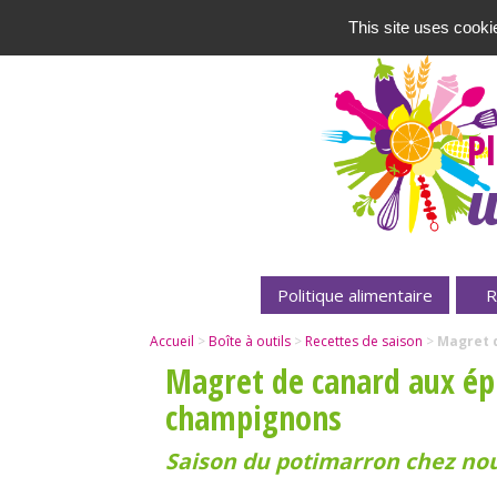
This site uses cooki
P
u
Politique alimentaire
R
Accueil
>
Boîte à outils
>
Recettes de saison
>
Magret d
Magret de canard aux épi
champignons
Saison du potimarron chez nous