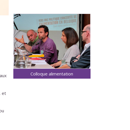
Colloque alimentation
eaux
 et
ou