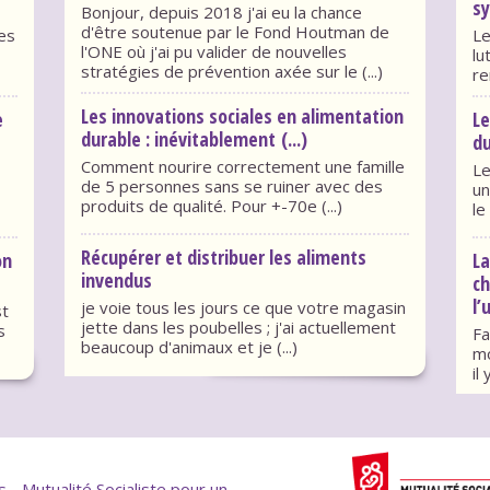
sy
Bonjour, depuis 2018 j'ai eu la chance
d'être soutenue par le Fond Houtman de
des
Le
l'ONE où j'ai pu valider de nouvelles
lu
stratégies de prévention axée sur le (...)
re
Les innovations sociales en alimentation
e
Le
durable : inévitablement (...)
du
Comment nourire correctement une famille
Le
de 5 personnes sans se ruiner avec des
un
produits de qualité. Pour +-70e (...)
le
Récupérer et distribuer les aliments
on
La
invendus
c
l’
je voie tous les jours ce que votre magasin
st
jette dans les poubelles ; j'ai actuellement
s
Fa
beaucoup d'animaux et je (...)
mo
il
- Mutualité Socialiste pour un