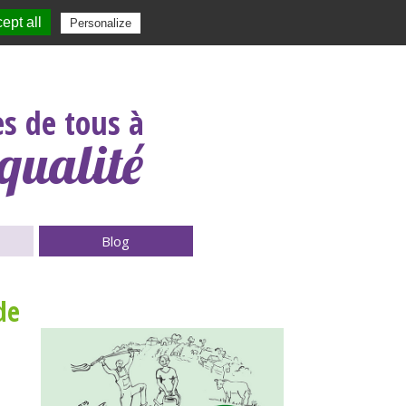
ept all
|
Contact
|
|
|
Personalize
Rechercher :
s de tous à
qualité
Blog
de