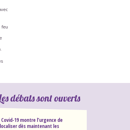
 avec
s feu
re
.
es
Les débats sont ouverts
 Covid-19 montre l’urgence de
localiser dès maintenant les