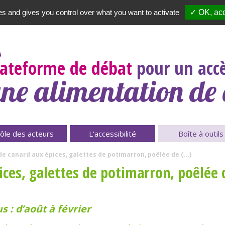
es and gives you control over what you want to activate
✓ OK, acc
Newsletter
|
A propos
lateforme de débat
pour un accè
ne alimentation de 
ôle des acteurs
L’accessibilité
Boîte à outils
e canard aux épices, galettes de potimarron, poêlée de (...)
ces, galettes de potimarron, poêlée 
 : d’août à février