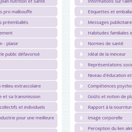
plan nutrition et santé
Informations sur l’ali
es pro malbouffe
Etiquettes et emball
ts préemballés
Messages publicitair
nnement
Habitudes familiales e
- plaisir
Normes de santé
le public défavorisé
Idéal de la minceur
s
Représentations soci
Niveau d’éducation et
n milieu extrascolaire
Compétences psychos
e et sa transmission
Goûts et notion de pla
ollectifs et individuels
Rapport à la nourritu
ndustrie pour une meilleure
Image corporelle
Perception du lien al