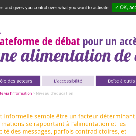
es and gives you control over what you want to activate
✓ OK, acc
Newsletter
|
A propos
lateforme de débat
pour un accè
ne alimentation de 
ôle des acteurs
L’accessibilité
Boîte à outils
té via l’information
>
Niveau d’éducation
et informelle semble être un facteur déterminant
mations se rapportant à l’alimentation et les
licité des messages, parfois contradictoires, et