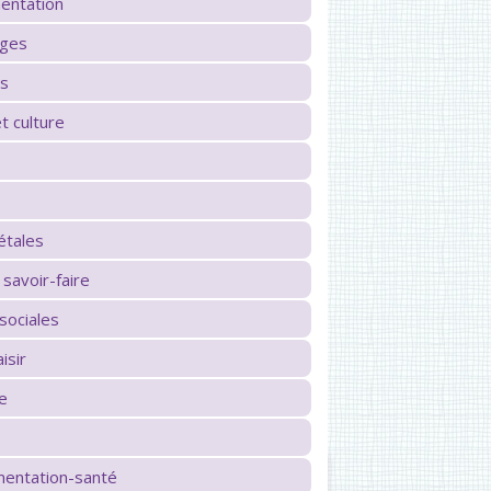
mentation
ages
es
t culture
étales
 savoir-faire
ociales
isir
re
imentation-santé