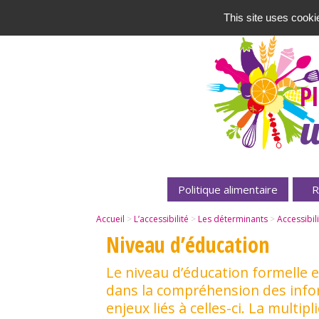
This site uses cooki
P
u
Politique alimentaire
R
Accueil
>
L’accessibilité
>
Les déterminants
>
Accessibili
Niveau d’éducation
Le niveau d’éducation formelle 
dans la compréhension des infor
enjeux liés à celles-ci. La multip