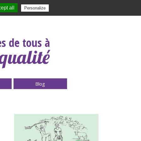
ept all
|
Contact
|
|
|
Personalize
Rechercher :
s de tous à
qualité
Blog