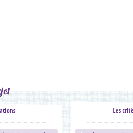
jet
ations
Les crit