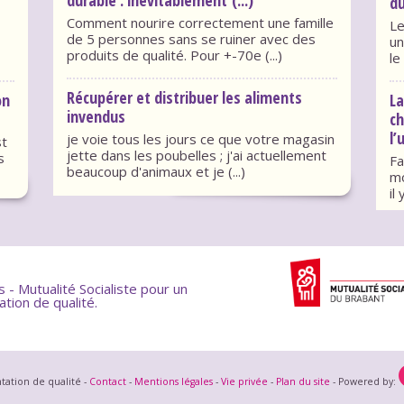
du
Comment nourire correctement une famille
Le
de 5 personnes sans se ruiner avec des
un
produits de qualité. Pour +-70e (...)
le
Récupérer et distribuer les aliments
on
La
invendus
c
l’
je voie tous les jours ce que votre magasin
st
jette dans les poubelles ; j'ai actuellement
s
Fa
beaucoup d'animaux et je (...)
mo
il
- Mutualité Socialiste pour un
ation de qualité.
tation de qualité -
Contact
-
Mentions légales
-
Vie privée
-
Plan du site
- Powered by: