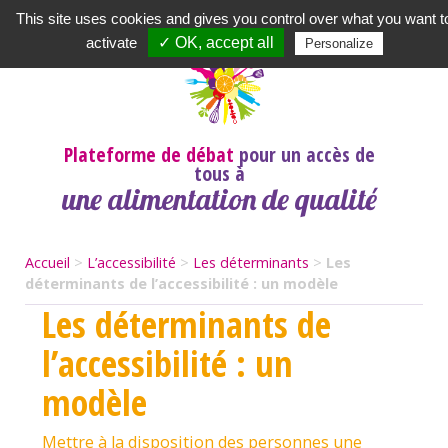
Newsletter
|
A propos
|
Contact
|
|
|
This site uses cookies and gives you control over what you want t
activate
✓ OK, accept all
Personalize
Plateforme de débat
pour un accès de
tous à
une alimentation de qualité
Accueil
>
L’accessibilité
>
Les déterminants
>
Les
déterminants de l’accessibilité : un modèle
Les déterminants de
l’accessibilité : un
modèle
Mettre à la disposition des personnes une