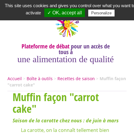
Newsletter
|
A propos
|
Contact
|
|
|
This site uses cookies and gives you control over what you want t
activate
✓ OK, accept all
Personalize
Plateforme de débat
pour un accès de
tous à
une alimentation de qualité
Accueil
>
Boîte à outils
>
Recettes de saison
>
Muffin façon
"carrot cake"
Muffin façon "carrot
cake"
Saison de la carotte chez nous : de juin à mars
La carotte, on la connaît tellement bien