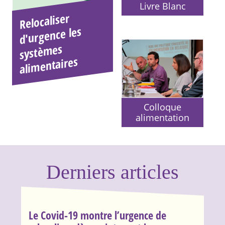
Livre Blanc
Relocaliser
systè
ali
d'urgence les
mes
mentaires
Colloque
alimentation
Derniers articles
Le Covid-19 montre l’urgence de