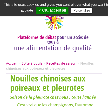
Newsletter
|
A propos
|
Contact
|
|
|
This site uses cookies and gives you control over what you want t
activate
✓ OK, accept all
Personalize
Plateforme de débat
pour un accès de
tous à
une alimentation de qualité
Accueil
>
Boîte à outils
>
Recettes de saison
>
Nouilles
chinoises aux poireaux et pleurotes
Nouilles chinoises aux
poireaux et pleurotes
Saison de la pleurote chez nous : toute l’année
C’est vrai que les champignons, l’automne