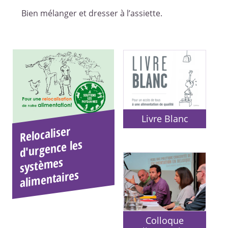
Bien mélanger et dresser à l’assiette.
Livre Blanc
Relocaliser
systè
ali
d'urgence les
mes
mentaires
Colloque