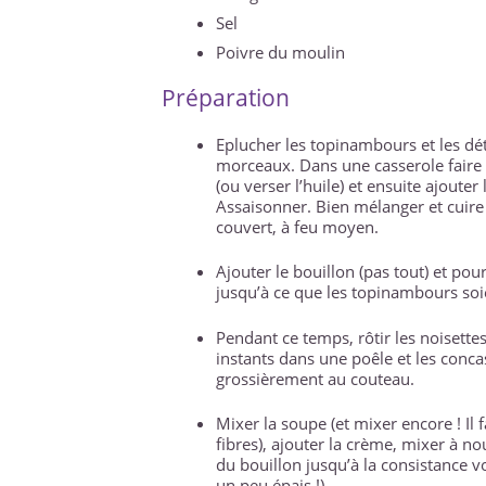
Sel
Poivre du moulin
Préparation
Eplucher les topinambours et les dét
morceaux. Dans une casserole faire 
(ou verser l’huile) et ensuite ajoute
Assaisonner. Bien mélanger et cuire
couvert, à feu moyen.
Ajouter le bouillon (pas tout) et pou
jusqu’à ce que les topinambours soi
Pendant ce temps, rôtir les noisette
instants dans une poêle et les conca
grossièrement au couteau.
Mixer la soupe (et mixer encore ! Il f
fibres), ajouter la crème, mixer à n
du bouillon jusqu’à la consistance v
un peu épais !)