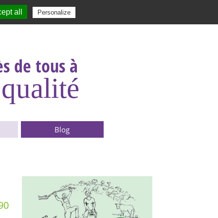
ept all
|
Contact
|
|
|
Personalize
Rechercher :
s de tous à
qualité
Blog
90