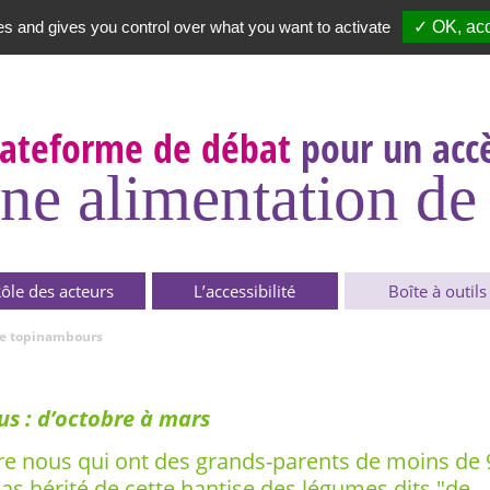
es and gives you control over what you want to activate
✓ OK, acc
Newsletter
|
A propos
lateforme de débat
pour un accè
ne alimentation de 
ôle des acteurs
L’accessibilité
Boîte à outils
de topinambours
s : d’octobre à mars
re nous qui ont des grands-parents de moins de 
pas hérité de cette hantise des légumes dits "de