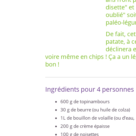
disette" e
oublié" so
paléo-lég
De fait, c
patate, à c
déclinera 
voire même en chips ! Ça a un lég
bon !
Ingrédients pour 4 personnes
600 g de topinambours
30 g de beurre (ou huile de colza)
1L de bouillon de volaille (ou d’eau,
200 g de crème épaisse
100 g de noisettes