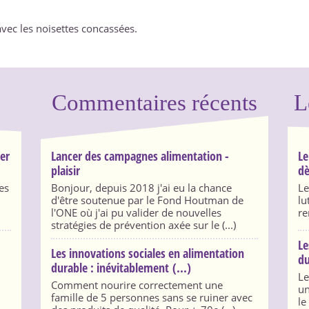
avec les noisettes concassées.
Commentaires récents
L
ser
Lancer des campagnes alimentation -
Le
plaisir
dè
es
Bonjour, depuis 2018 j'ai eu la chance
Le
d'être soutenue par le Fond Houtman de
lu
l'ONE où j'ai pu valider de nouvelles
re
stratégies de prévention axée sur le (...)
Le
Les innovations sociales en alimentation
du
durable : inévitablement (...)
Le
Comment nourire correctement une
un
famille de 5 personnes sans se ruiner avec
le