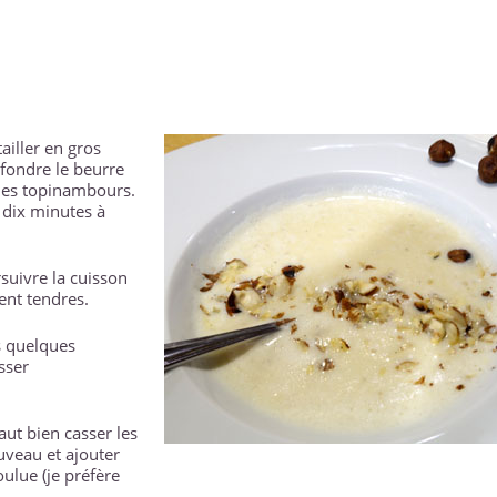
ailler en gros
fondre le beurre
r les topinambours.
 dix minutes à
rsuivre la cuisson
ent tendres.
s quelques
sser
aut bien casser les
ouveau et ajouter
oulue (je préfère