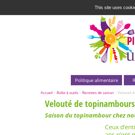
This site uses cooki
P
u
Politique alimentaire
R
Accueil
>
Boîte à outils
>
Recettes de saison
>
Velouté 
Velouté de topinambours
Saison du topinambour chez nou
Ceux d’ent
ans n’ont 