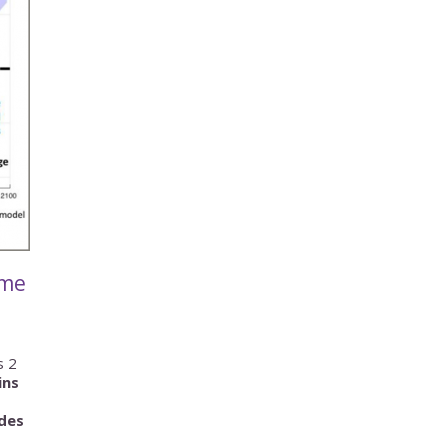
ême
s 2
ins
 des