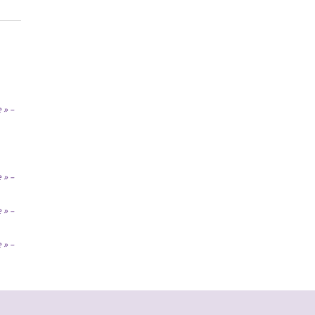
 » –
 » –
 » –
 » –