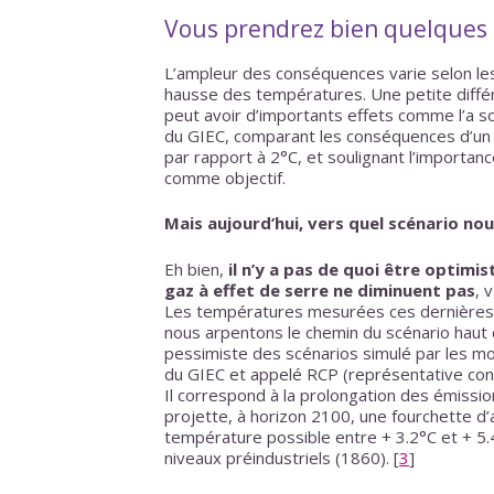
Vous prendrez bien quelques 
L’ampleur des conséquences varie selon les
hausse des températures. Une petite diff
peut avoir d’importants effets comme l’a so
du GIEC, comparant les conséquences d’un
par rapport à 2°C, et soulignant l’importanc
comme objectif.
Mais aujourd’hui, vers quel scénario no
Eh bien,
il n’y a pas de quoi être optimi
gaz à effet de serre ne diminuent pas
, 
Les températures mesurées ces dernières
nous arpentons le chemin du scénario haut du
pessimiste des scénarios simulé par les m
du GIEC et appelé RCP (représentative con
Il correspond à la prolongation des émissi
projette, à horizon 2100, une fourchette d
température possible entre + 3.2°C et + 5.
niveaux préindustriels (1860).
[
3
]