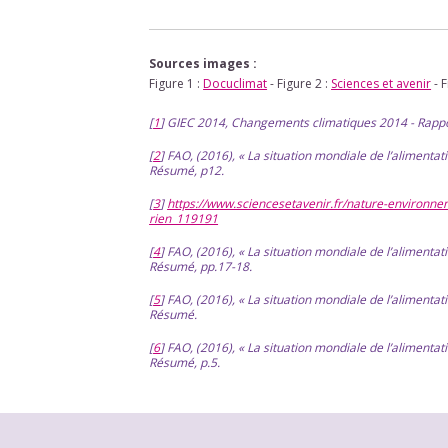
Sources images :
Figure 1 :
Docuclimat
- Figure 2 :
Sciences et avenir
- F
[
1
]
GIEC 2014, Changements climatiques 2014 - Rapport
[
2
]
FAO, (2016), « La situation mondiale de l’alimentati
Résumé, p12.
[
3
]
https://www.sciencesetavenir.fr/nature-environnem
rien_119191
[
4
]
FAO, (2016), « La situation mondiale de l’alimentati
Résumé, pp.17-18.
[
5
]
FAO, (2016), « La situation mondiale de l’alimentati
Résumé.
[
6
]
FAO, (2016), « La situation mondiale de l’alimentati
Résumé, p.5.