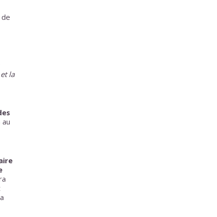
 de
et la
des
 au
aire
e
ra
t
la