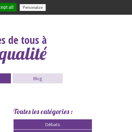
ept all
|
Contact
|
|
|
Personalize
Rechercher :
s de tous à
qualité
Blog
Toutes les catégories :
Débats