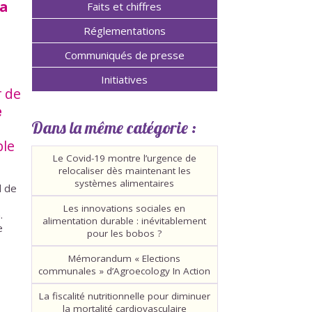
 a
Faits et chiffres
Réglementations
Communiqués de presse
Initiatives
r de
e
Dans la même catégorie :
ble
Le Covid-19 montre l’urgence de
relocaliser dès maintenant les
systèmes alimentaires
d de
Les innovations sociales en
.
alimentation durable : inévitablement
e
pour les bobos ?
Mémorandum « Elections
communales » d’Agroecology In Action
La fiscalité nutritionnelle pour diminuer
la mortalité cardiovasculaire