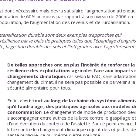
t donc nécessaire mais devra satisfaire l’augmentation attendue
mentation de 60% au moins par rapport à son niveau de 2006 en
 population, de l’augmentation des revenus et de l’urbanisation.
’intensification durable sont deux exemples d’approches qui
ésilience par le biais de pratiques telles que l’épandage d’engrais
te, la gestion durable des sols et l’intégration avec l’agroforesterie 
De telles approches ont en plus l’intérêt de renforcer la
résilience des exploitations agricoles face aux impacts 
changements climatiques
car selon la FAO, sans adaptation
changement du climat, il ne sera pas possible de parvenir à la
sécurité alimentaire pour tous.
Enfin,
c’est tout au long de la chaine du système aliment
qu’il faudra agir, des politiques agricoles aux modèles d
consommation
. Le changement de mode de production dev
s’accompagner entre autres de la lutte contre le gaspillage e
d’une évolution du contenu de l’assiette. Sur ce point encore, 
lutte contre le changement climatique rejoint des objectifs de
santé publique, ce qui mérite d’être souligné.