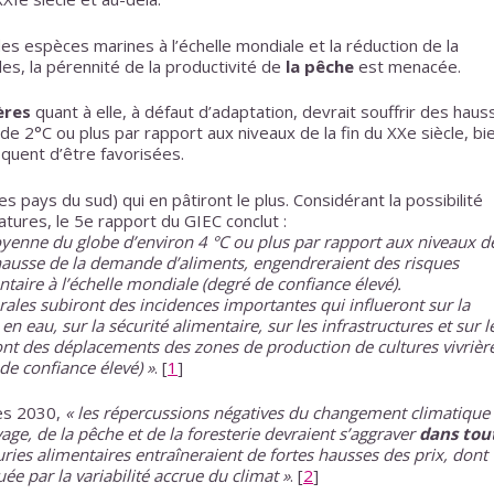
des espèces marines à l’échelle mondiale et la réduction de la
les, la pérennité de la productivité de
la pêche
est menacée.
ères
quant à elle, à défaut d’adaptation, devrait souffrir des haus
e 2°C ou plus par rapport aux niveaux de la fin du XXe siècle, bi
squent d’être favorisées.
s pays du sud) qui en pâtiront le plus. Considérant la possibilité
tures, le 5e rapport du GIEC conclut :
enne du globe d’environ 4 °C ou plus par rapport aux niveaux de
hausse de la demande d’aliments, engendreraient des risques
ntaire à l’échelle mondiale (degré de confiance élevé).
urales subiront des incidences importantes qui influeront sur la
n eau, sur la sécurité alimentaire, sur les infrastructures et sur l
ont des déplacements des zones de production de cultures vivrièr
de confiance élevé) »
.
[
1
]
rès 2030,
« les répercussions négatives du changement climatique
evage, de la pêche et de la foresterie devraient s’aggraver
dans tou
uries alimentaires entraîneraient de fortes hausses des prix, dont
tuée par la variabilité accrue du climat »
.
[
2
]