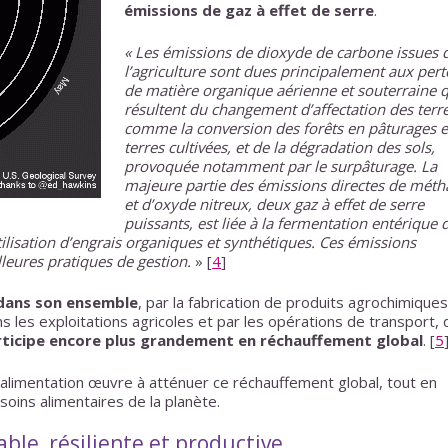
émissions de gaz à effet de serre
.
« Les émissions de dioxyde de carbone issues 
l’agriculture sont dues principalement aux pert
de matière organique aérienne et souterraine q
résultent du changement d’affectation des terre
comme la conversion des forêts en pâturages e
terres cultivées, et de la dégradation des sols,
provoquée notamment par le surpâturage. La
majeure partie des émissions directes de méth
et d’oxyde nitreux, deux gaz à effet de serre
puissants, est liée à la fermentation entérique 
’utilisation d’engrais organiques et synthétiques. Ces émissions
lleures pratiques de gestion.
»
[
4
]
 dans son ensemble
, par la fabrication de produits agrochimiques
ans les exploitations agricoles et par les opérations de transport, 
ticipe encore plus grandement en réchauffement global
.
[
5
 alimentation œuvre à atténuer ce réchauffement global, tout en
oins alimentaires de la planète.
ble, résiliente et productive