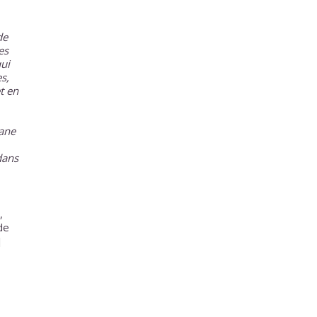
de
es
ui
s,
t en
ane
dans
,
de
]