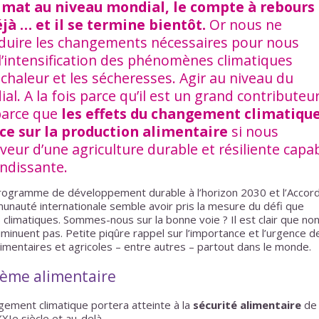
climat au niveau mondial, le compte à rebours
à … et il se termine bientôt.
Or nous ne
duire les changements nécessaires pour nous
 l’intensification des phénomènes climatiques
haleur et les sécheresses. Agir au niveau du
l. A la fois parce qu’il est un grand contributeu
 parce que
les effets du changement climatiqu
ce sur la production alimentaire
si nous
eur d’une agriculture durable et résiliente capa
ndissante.
Programme de développement durable à l’horizon 2030 et l’Accor
munauté internationale semble avoir pris la mesure du défi que
climatiques. Sommes-nous sur la bonne voie ? Il est clair que non
minuent pas. Petite piqûre rappel sur l’importance et l’urgence d
mentaires et agricoles – entre autres – partout dans le monde.
stème alimentaire
ngement climatique portera atteinte à la
sécurité alimentaire
de
XXIe siècle et au-delà.