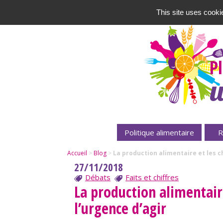
This site uses cooki
P
u
Politique alimentaire
R
Accueil
>
Blog
>
La production alimentaire et les c
27/11/2018
Débats
Faits et chiffres
La production alimentai
l’urgence d’agir