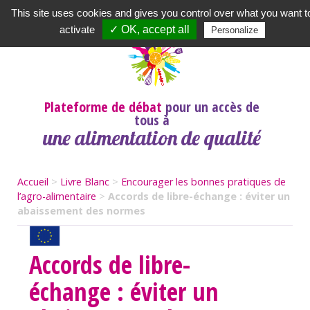
Newsletter
|
A propos
|
Contact
|
|
|
This site uses cookies and gives you control over what you want t
activate
✓ OK, accept all
Personalize
Plateforme de débat
pour un accès de
tous à
une alimentation de qualité
Accueil
>
Livre Blanc
>
Encourager les bonnes pratiques de
l’agro-alimentaire
>
Accords de libre-échange : éviter un
abaissement des normes
Accords de libre-
échange : éviter un