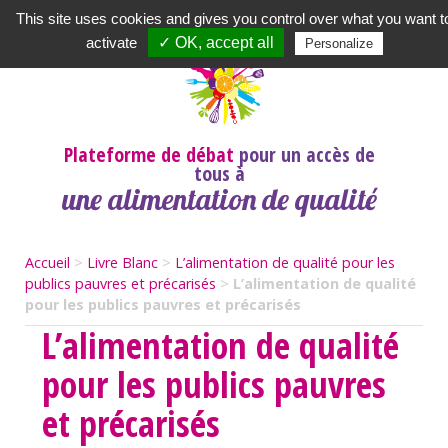
Newsletter
|
A propos
|
Contact
|
|
|
This site uses cookies and gives you control over what you want t
activate
✓ OK, accept all
Personalize
Plateforme de débat
pour un accès de
tous à
une alimentation de qualité
Accueil
>
Livre Blanc
>
L’alimentation de qualité pour les
publics pauvres et précarisés
>
L’alimentation de qualité
pour les publics pauvres et précarisés
L’alimentation de qualité
pour les publics pauvres
et précarisés