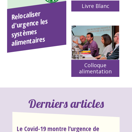
Livre Blanc
Relocaliser
systè
ali
d'urgence les
mes
mentaires
Colloque
alimentation
Derniers articles
Le Covid-19 montre l’urgence de