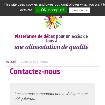
Newsletter
|
A propos
|
Contact
|
|
|
This site uses cookies and gives you control over what you want t
activate
✓ OK, accept all
Personalize
Plateforme de débat
pour un accès de
tous à
une alimentation de qualité
Accueil
>
Contactez-nous
Contactez-nous
Les champs comportant une astérisque sont
obligatoires.